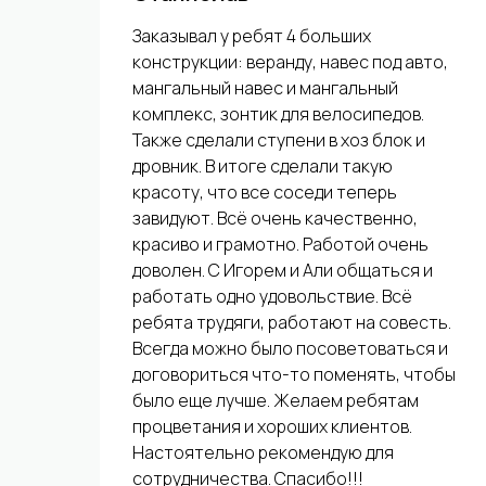
Заказывал у ребят 4 больших
конструкции: веранду, навес под авто,
мангальный навес и мангальный
комплекс, зонтик для велосипедов.
Также сделали ступени в хоз блок и
дровник. В итоге сделали такую
красоту, что все соседи теперь
завидуют. Всё очень качественно,
красиво и грамотно. Работой очень
доволен. С Игорем и Али общаться и
работать одно удовольствие. Всё
ребята трудяги, работают на совесть.
Всегда можно было посоветоваться и
договориться что-то поменять, чтобы
было еще лучше. Желаем ребятам
процветания и хороших клиентов.
Настоятельно рекомендую для
сотрудничества. Спасибо!!!