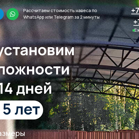
+7
Рассчитаем стоимость навеса по
WhatsApp или Telegram за 2 минуты
+
Еж
установим
сложности
14 дней
 5 лет
размеры