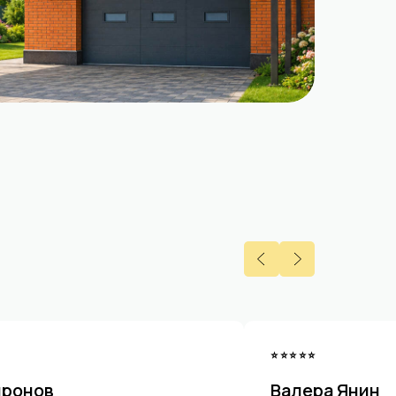
⭐⭐⭐⭐⭐
иронов
Валера Янин