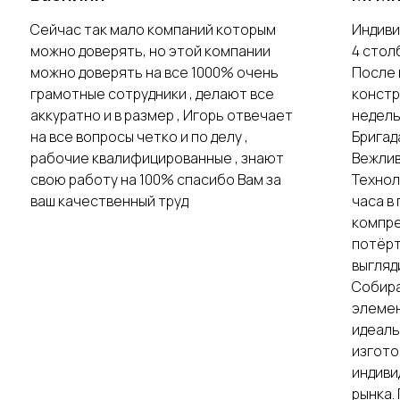
Сейчас так мало компаний которым
Индиви
можно доверять, но этой компании
4 стол
можно доверять на все 1000% очень
После 
грамотные сотрудники , делают все
констр
аккуратно и в размер , Игорь отвечает
недель
на все вопросы четко и по делу ,
Бригад
рабочие квалифицированные , знают
Вежлив
свою работу на 100% спасибо Вам за
Технол
ваш качественный труд
часа в
компре
потёрт
выгляд
Собира
элемен
идеаль
изгото
индиви
рынка.