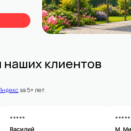
а
 наших клиентов
Яндекс
за 5+ лет.
⭐⭐⭐⭐⭐
⭐⭐⭐⭐⭐
Василий
М. М