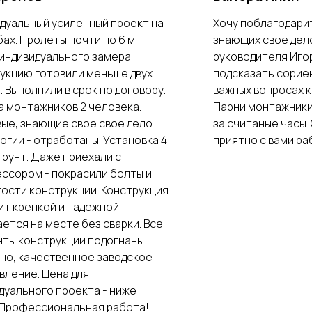
дуальный усиленный проект на
Хочу поблагодари
бах. Пролёты почти по 6 м.
знающих своё дело
индивидуального замера
руководителя Иго
укцию готовили меньше двух
подсказать сорие
. Выполнили в срок по договору.
важных вопросах к
а монтажников 2 человека.
Парни монтажники
ые, знающие свое свое дело.
за считаные часы.
огии - отработаны. Установка 4
приятно с вами р
 грунт. Даже приехали с
ссором - покрасили болты и
ости конструкции. Конструкция
ит крепкой и надёжной.
ется на месте без сварки. Все
ты конструкции подогнаны
но, качественное заводское
вление. Цена для
дуального проекта - ниже
 Профессиональная работа!