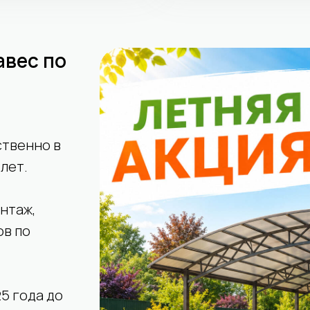
авес по
ственно в
 лет.
нтаж,
ов по
5 года до