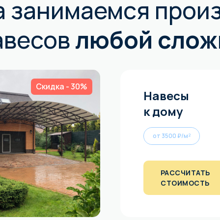
а занимаемся прои
авесов
любой сложн
Скидка - 30%
Навесы
к дому
от 3500 ₽/м²
РАССЧИТАТЬ
СТОИМОСТЬ